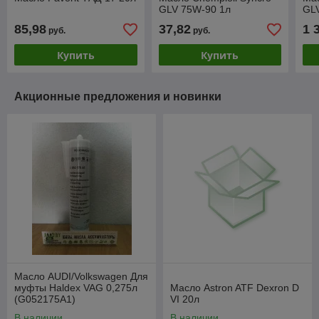
GLV 75W-90 1л
GL
85,98
37,82
1 
руб.
руб.
Купить
Купить
Акционные предложения и новинки
Масло AUDI/Volkswagen Для
муфты Haldex VAG 0,275л
Масло Astron ATF Dexron D
(G052175A1)
VI 20л
В наличии
В наличии