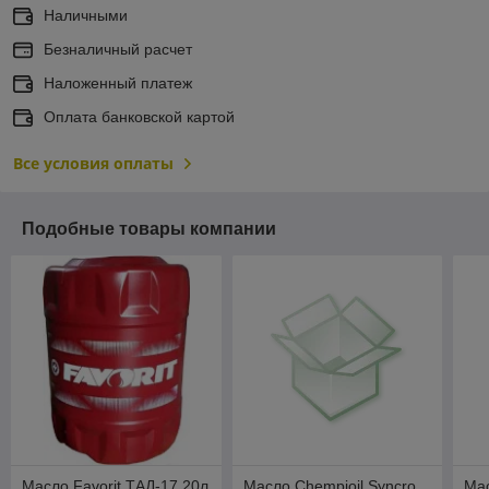
Наличными
Безналичный расчет
Наложенный платеж
Оплата банковской картой
Все условия оплаты
Подобные товары компании
Масло Favorit ТАД-17 20л
Масло Chempioil Syncro
Мас