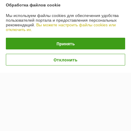
Обработка файлов cookie
Мы используем файлы cookies для обеспечения удобства
пользователей портала и предоставления персональных
рекомендаций.
Вы можете настроить файлы cookies или
отключить их.
Принять
Масло Ravenol ATF Mercon
Масло Toyota ATF WS
Отклонить
V 20л
(08886-81210) 1л
В наличии
В наличии
649,21
100,79
руб.
руб.
Купить
Купить
Показать ещё
О нас