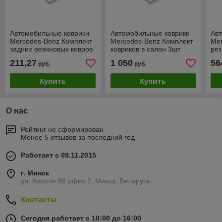
Автомобильные коврики
Автомобильные коврики
Ав
Mercedes-Benz Комплект
Mercedes-Benz Комплект
Mer
задних резиновых ковров
ковриков в салон 3шт
рез
С205 (A20568079089G33)
(A16668035019051)
пер
211,27
1 050
56
руб.
руб.
па
Купить
Купить
О нас
Рейтинг не сформирован
Менее 5 отзывов за последний год
Работает с 09.11.2015
г. Минск
ул. Короля 88 офис 2, Минск, Беларусь
Контакты
Сегодня работает с 10:00 до 16:00