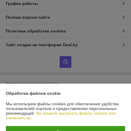
График работы
Полная версия сайта
Политика обработки cookies
Сайт создан на платформе Deal.by
Информация для покупателя
Обработка файлов cookie
Юридическое лицо:
ООО «БигВал»
г. Минск, ул.Короля, д.88, пом.2
Мы используем файлы cookies для обеспечения удобства
Регистрационный номер ЕГР: 193084737
пользователей портала и предоставления персональных
рекомендаций.
Вы можете настроить файлы cookies или
УНП: 193084737
отключить их.
Регистрационный орган: Минский горисполком