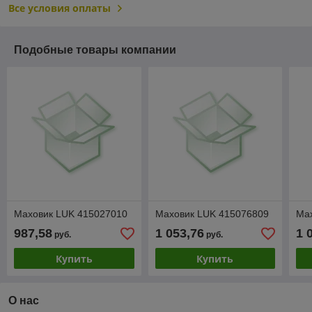
Все условия оплаты
Подобные товары компании
Маховик LUK 415027010
Маховик LUK 415076809
Ма
987,58
1 053,76
1 
руб.
руб.
Купить
Купить
О нас