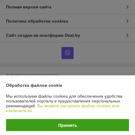
Полная версия сайта
Политика обработки cookies
Сайт создан на платформе Deal.by
Информация для покупателя
Обработка файлов cookie
Юридическое лицо:
ООО «БигВал»
г. Минск, ул.Короля, д.88, пом.2
Мы используем файлы cookies для обеспечения удобства
Регистрационный номер ЕГР: 193084737
пользователей портала и предоставления персональных
рекомендаций.
Вы можете настроить файлы cookies или
УНП: 193084737
отключить их.
Регистрационный орган: Минский горисполком
Принять
Дата регистрации компании: 28.05.2018