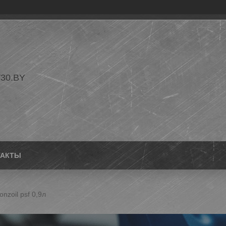
30.BY
ТАКТЫ
nzoil psf 0,9л