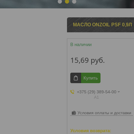
1
2
3
МАСЛО ONZOIL PSF 0,9Л
В наличии
15,69
руб.
Купить
+375 (29) 389-54-00
А1
Условия оплаты и доставки