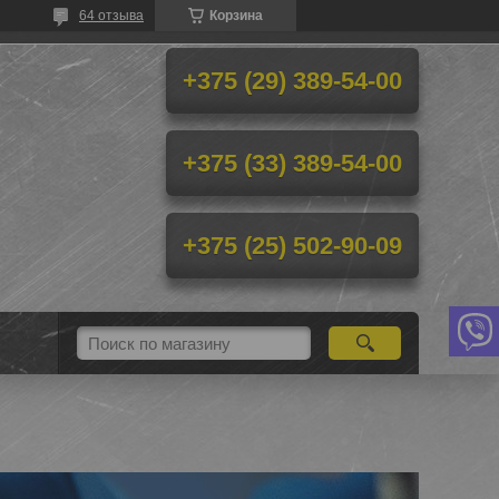
64 отзыва
Корзина
+375 (29) 389-54-00
+375 (33) 389-54-00
+375 (25) 502-90-09