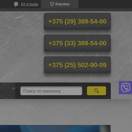
64 отзыва
Корзина
+375 (29) 389-54-00
+375 (33) 389-54-00
+375 (25) 502-90-09