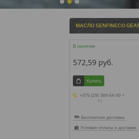
1
2
3
МАСЛО SENFINECO GEAR
В наличии
572,59
руб.
Купить
+375 (29) 389-54-00
А1
Бесплатная доставка
Условия оплаты и доставки