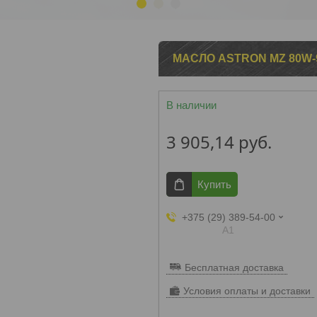
1
2
3
МАСЛО ASTRON MZ 80W-9
В наличии
3 905,14
руб.
Купить
+375 (29) 389-54-00
А1
Бесплатная доставка
Условия оплаты и доставки