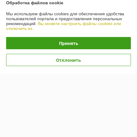
Обработка файлов cookie
Мы используем файлы cookies для обеспечения удобства
пользователей портала и предоставления персональных
рекомендаций.
Вы можете настроить файлы cookies или
отключить их.
Принять
Масло Toyota ATF WS
Масло Nissan AT-Matic J
Отклонить
(08886-81210) 1л
Fluid (KE90899932) 1л
В наличии
В наличии
100,79
87,06
руб.
руб.
Купить
Купить
Показать ещё
О нас
Рейтинг не сформирован