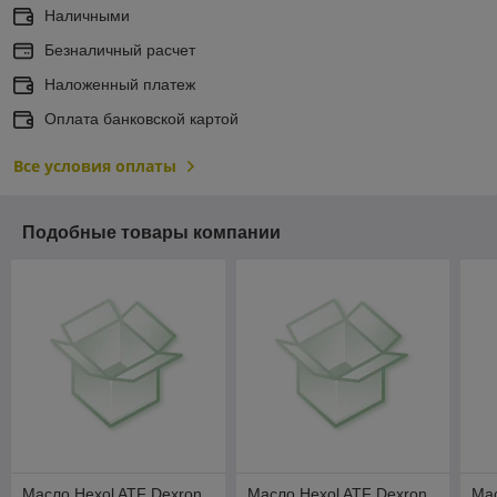
Наличными
Безналичный расчет
Наложенный платеж
Оплата банковской картой
Все условия оплаты
Подобные товары компании
Масло Hexol ATF Dexron
Масло Hexol ATF Dexron
Ма