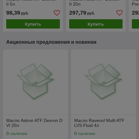
II 5л
II 20л
Pr
98,39
297,79
29
руб.
руб.
Купить
Купить
Акционные предложения и новинки
Масло Astron ATF Dexron D
Масло Ravenol Multi ATF
VI 20л
LVS Fluid 4л
В наличии
В наличии