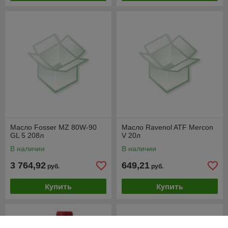
Масло Fosser MZ 80W-90
Масло Ravenol ATF Mercon
GL 5 208л
V 20л
В наличии
В наличии
3 764,92
649,21
руб.
руб.
Купить
Купить