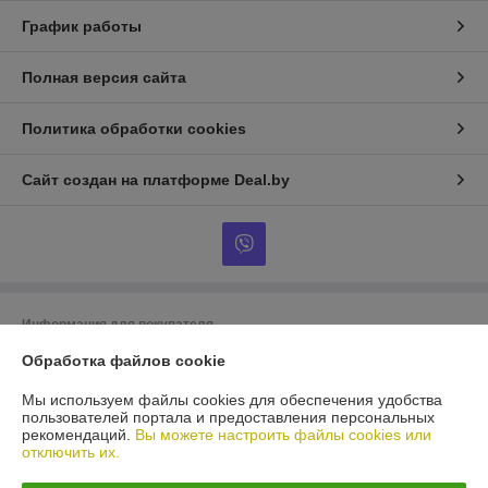
График работы
Полная версия сайта
Политика обработки cookies
Сайт создан на платформе Deal.by
Информация для покупателя
Юридическое лицо:
ООО «БигВал»
Обработка файлов cookie
г. Минск, ул.Короля, д.88, пом.2
Мы используем файлы cookies для обеспечения удобства
Регистрационный номер ЕГР: 193084737
пользователей портала и предоставления персональных
рекомендаций.
Вы можете настроить файлы cookies или
УНП: 193084737
отключить их.
Регистрационный орган: Минский горисполком