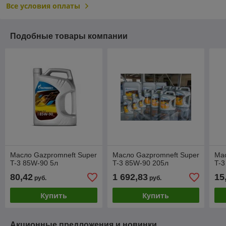
Все условия оплаты
Подобные товары компании
Масло Gazpromneft Super
Масло Gazpromneft Super
Мас
T-3 85W-90 5л
T-3 85W-90 205л
T-3
80,42
1 692,83
15
руб.
руб.
Купить
Купить
Акционные предложения и новинки