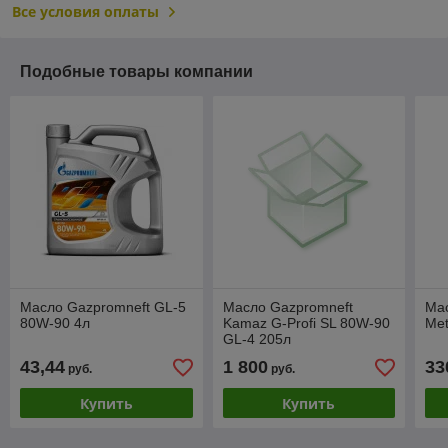
Все условия оплаты
Подобные товары компании
Масло Gazpromneft GL-5
Масло Gazpromneft
Мас
80W-90 4л
Kamaz G-Profi SL 80W-90
Met
GL-4 205л
43,44
1 800
33
руб.
руб.
Купить
Купить