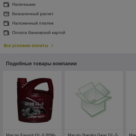
Наличными
Безналичный расчет
Наложенный платеж
Оплата банковской картой
Все условия оплаты
Подобные товары компании
Масло Favorit GL-5 80W-
Масло Лукойл Gear GL-5
Мас