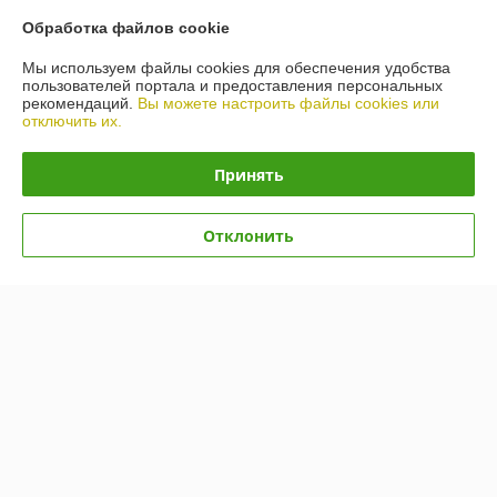
Обработка файлов cookie
Мы используем файлы cookies для обеспечения удобства
пользователей портала и предоставления персональных
рекомендаций.
Вы можете настроить файлы cookies или
отключить их.
Принять
Масло Toyota ATF WS
Масло Nissan AT-Matic J
Отклонить
(08886-81210) 1л
Fluid (KE90899932) 1л
В наличии
В наличии
100,79
87,06
руб.
руб.
Купить
Купить
Показать ещё
О нас