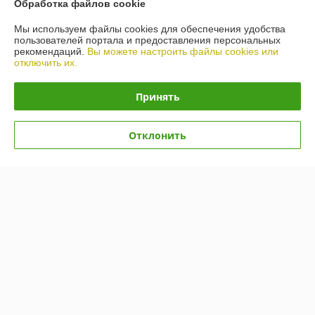
Обработка файлов cookie
Мы используем файлы cookies для обеспечения удобства
пользователей портала и предоставления персональных
рекомендаций.
Вы можете настроить файлы cookies или
отключить их.
Принять
Отклонить
Масло Ravenol ATF Mercon
Масло Toyota ATF WS
V 20л
(08886-81210) 1л
В наличии
В наличии
649,21
100,79
руб.
руб.
Купить
Купить
Показать ещё
О нас