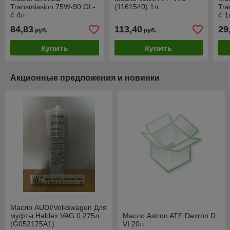
Transmission 75W-90 GL-
(1161540) 1л
Tra
4 4л
4 1
84,83
113,40
29
руб.
руб.
Купить
Купить
Акционные предложения и новинки
Масло AUDI/Volkswagen Для
муфты Haldex VAG 0,275л
Масло Astron ATF Dexron D
(G052175A1)
VI 20л