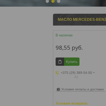
1
2
3
МАСЛО MERCEDES-BENZ 2
В наличии
98,55
руб.
Купить
+375 (29) 389-54-00
А1
Условия оплаты и доставки