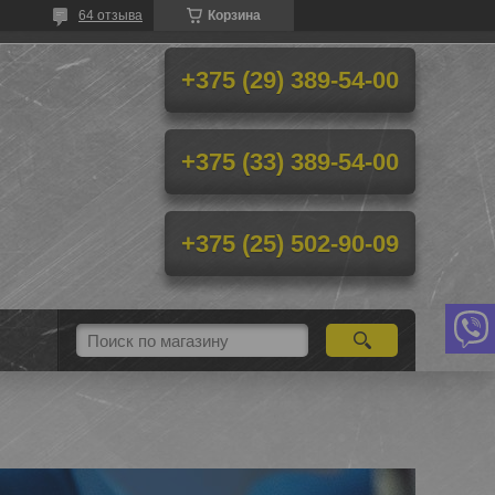
64 отзыва
Корзина
+375 (29) 389-54-00
+375 (33) 389-54-00
+375 (25) 502-90-09