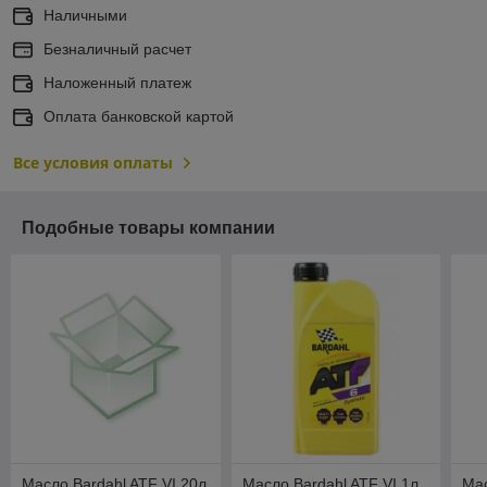
Наличными
Безналичный расчет
Наложенный платеж
Оплата банковской картой
Все условия оплаты
Подобные товары компании
Масло Bardahl ATF VI 20л
Масло Bardahl ATF VI 1л
Мас