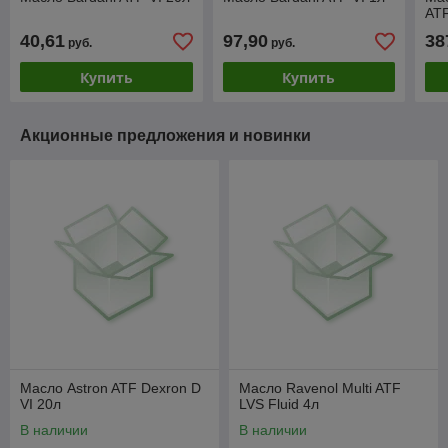
ATF
40,61
97,90
38
руб.
руб.
Купить
Купить
Акционные предложения и новинки
Масло Astron ATF Dexron D
Масло Ravenol Multi ATF
VI 20л
LVS Fluid 4л
В наличии
В наличии