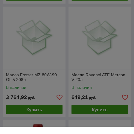
Масло Fosser MZ 80W-90
Масло Ravenol ATF Mercon
GL 5 208л
V 20л
В наличии
В наличии
3 764,92
649,21
руб.
руб.
Купить
Купить