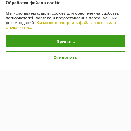
Обработка файлов cookie
Мы используем файлы cookies для обеспечения удобства
пользователей портала и предоставления персональных
рекомендаций.
Вы можете настроить файлы cookies или
отключить их.
Принять
Масло Toyota ATF WS
Масло Nissan AT-Matic J
Отклонить
(08886-81210) 1л
Fluid (KE90899932) 1л
В наличии
В наличии
100,79
87,06
руб.
руб.
Купить
Купить
Показать ещё
О нас
Рейтинг не сформирован