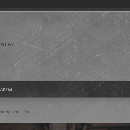
30.BY
ТАКТЫ
ardahl atf iii 1л