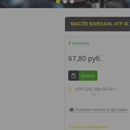
1
2
3
МАСЛО BARDAHL ATF III 
В наличии
67,80
руб.
Купить
+375 (29) 389-54-00
А1
Условия оплаты и доставки