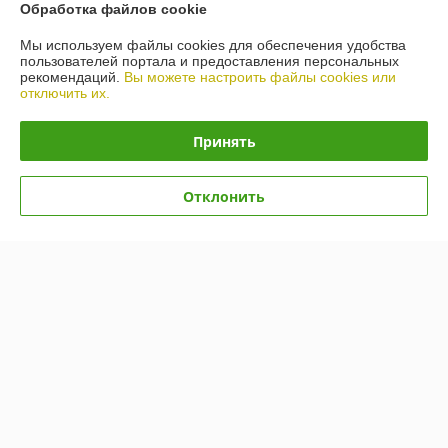
Обработка файлов cookie
Мы используем файлы cookies для обеспечения удобства
пользователей портала и предоставления персональных
рекомендаций.
Вы можете настроить файлы cookies или
отключить их.
Принять
Масло Toyota ATF WS
Масло Nissan AT-Matic J
Отклонить
(08886-81210) 1л
Fluid (KE90899932) 1л
В наличии
В наличии
100,63
86,90
руб.
руб.
Купить
Купить
Показать ещё
О нас
Рейтинг не сформирован