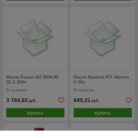
Масло Fosser MZ 80W-90
Масло Ravenol ATF Mercon
GL 5 208л
V 20л
В наличии
В наличии
3 764,92
649,21
руб.
руб.
Купить
Купить