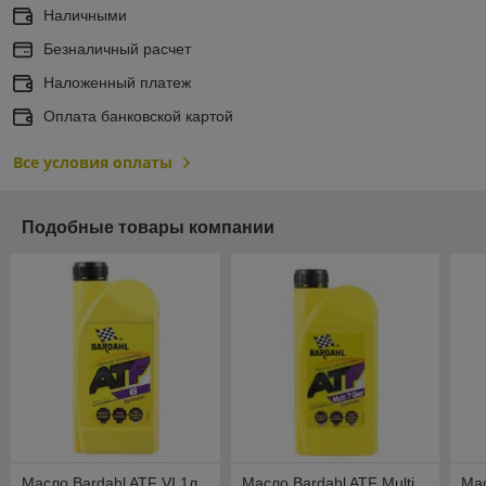
Наличными
Безналичный расчет
Наложенный платеж
Оплата банковской картой
Все условия оплаты
Подобные товары компании
Масло Bardahl ATF VI 1л
Масло Bardahl ATF Multi
Мас