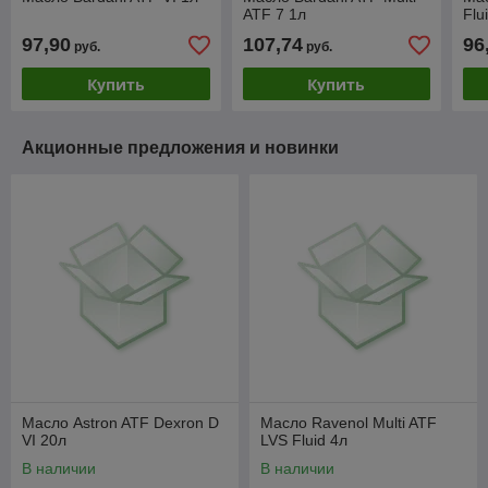
ATF 7 1л
Flu
97,90
107,74
96
руб.
руб.
Купить
Купить
Акционные предложения и новинки
Масло Astron ATF Dexron D
Масло Ravenol Multi ATF
VI 20л
LVS Fluid 4л
В наличии
В наличии