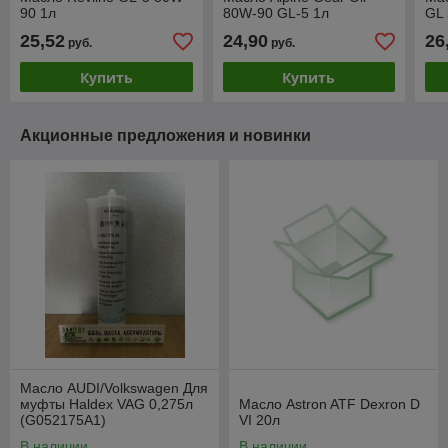
90 1л
80W-90 GL-5 1л
GL 
25,52
24,90
26
руб.
руб.
Купить
Купить
Акционные предложения и новинки
Масло AUDI/Volkswagen Для
муфты Haldex VAG 0,275л
Масло Astron ATF Dexron D
(G052175A1)
VI 20л
В наличии
В наличии