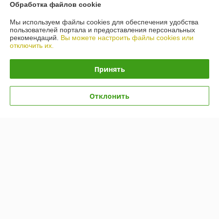
Обработка файлов cookie
Мы используем файлы cookies для обеспечения удобства
пользователей портала и предоставления персональных
рекомендаций.
Вы можете настроить файлы cookies или
отключить их.
Принять
Отклонить
Масло Ravenol ATF Mercon
Масло Toyota ATF WS
V 20л
(08886-81210) 1л
В наличии
В наличии
649,21
100,79
руб.
руб.
Купить
Купить
Показать ещё
О нас