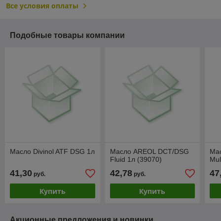
Все условия оплаты
Подобные товары компании
Масло Divinol ATF DSG 1л
Масло AREOL DCT/DSG
Мас
Fluid 1л (39070)
Mul
41,30
42,78
47
руб.
руб.
Купить
Купить
Акционные предложения и новинки