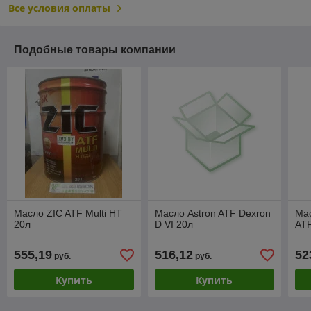
Все условия оплаты
Подобные товары компании
Масло ZIC ATF Multi HT
Масло Astron ATF Dexron
Мас
20л
D VI 20л
AT
555,19
516,12
52
руб.
руб.
Купить
Купить