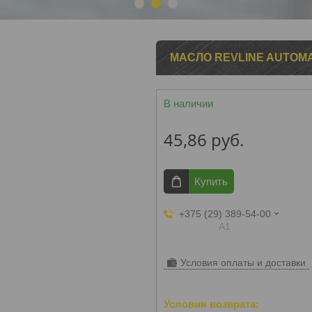
1
2
3
МАСЛО REVLINE AUTOMAT
В наличии
45,86
руб.
Купить
+375 (29) 389-54-00
А1
Условия оплаты и доставки