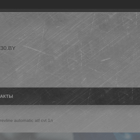
30.BY
ТАКТЫ
evline automatic atf cvt 1л